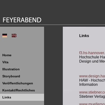
Links
f3.hs-hannover.
Home
Hochschule Hann
Design und Me
Vita
Illustration
www.design.ha
Storyboard
HAW - Hochschu
Veröffentlichungen
Information
Kontakt/Rechtliches
www.stiebner.
Stiebner Verlag
Links
www.muellers