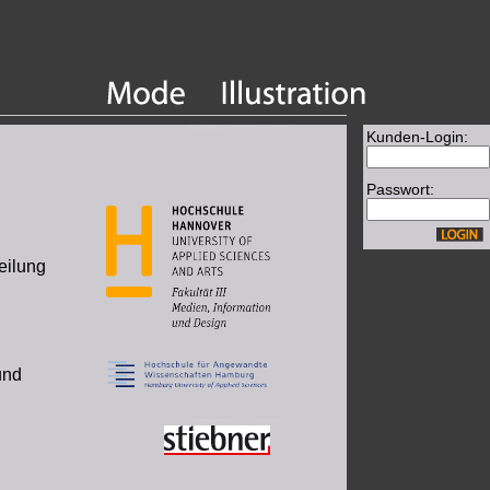
Kunden-Login:
Passwort:
eilung
und