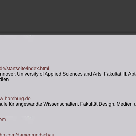
de/startseite/index.html
over, University of Applied Sciences and Arts, Fakultät III, Abt
dien
w-hamburg.de
le für angewandte Wissenschaften, Fakultät Design, Medien 
com
ohn.com/damenrundschau